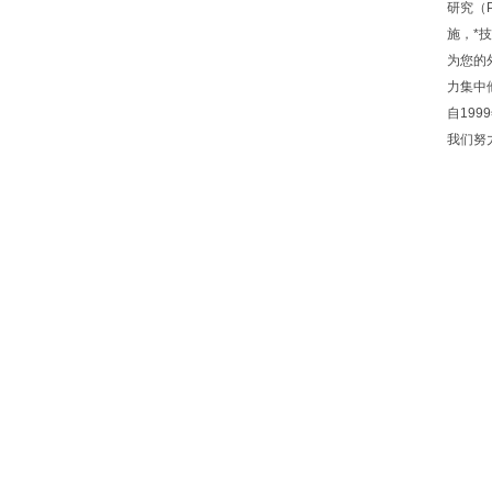
研究（
施，*
为您的
力集中
自19
我们努