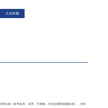
I。
点击收藏
务提供商，提供定制合成（参考标准，杂质，代谢物，氘化合物和植物标准），分析