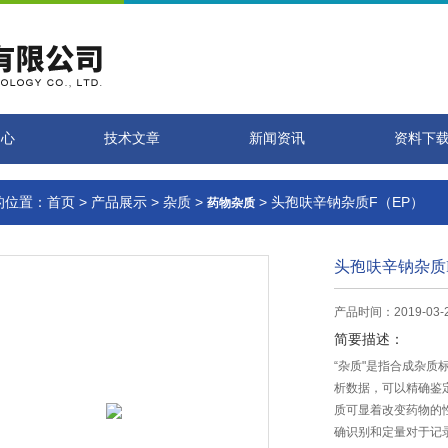
中心
技术文章
新闻资讯
资料下
的位置：
首页
>
产品展示
>
杂质
>
> 头孢呋辛钠杂质F（EP）
药物杂质
头孢呋辛钠杂质
产品时间：2019-03-
简要描述：
“杂质"是指合成杂质
析数据，可以精确鉴
质可显着改变药物的
确识别和定量对于记