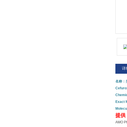
详
名称：
Cefuro
Chemic
Exact 
Molecu
提供
AMO 