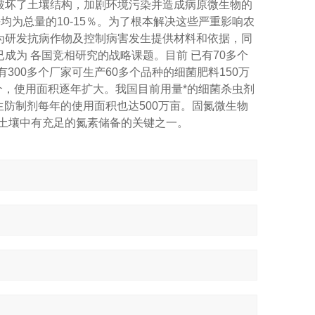
破坏了土壤结构，加剧环境污染并造成病原微生物的
均为总量的10-15％。为了根本解决这些严重影响农
为研发抗病作物及控制病害发生提供材料和依据，同
成为 各国竞相研究的战略课题。目前 已有70多个
300多个厂家可生产60多个品种的细菌肥料150万
个，使用面积逐年扩大。我国目前用量*的细菌杀虫剂
生防制剂每年的使用面积也达500万亩。固氮微生物
土壤中有充足的氮素储备的关键之一。