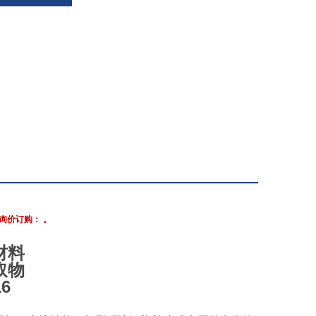
询价订购： 。
材料
取物
16