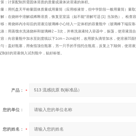
计算：计算配制所需固体溶质的质量或液体浓溶液的体积。
称量：用托盘天平称量固体质量或用量筒（应用移液管，但中学阶段一般用量筒）量取
溶解：在烧杯中溶解或稀释溶质，恢复至室温（如不能*溶解可适 [1] 当加热）。检查
转移：将烧杯内冷却后的溶液沿玻璃棒小心转入一定体积的容量瓶中（玻璃棒下端应靠
洗涤：用蒸馏水洗涤烧杯和玻璃棒2～3次，并将洗涤液转入容器中，振荡，使溶液混
定容：向容量瓶中加水至刻度线以下1cm～2cm处时，改用胶头滴管加水，使溶液凹
摇匀：盖好瓶塞，用食指顶住瓶塞，另一只手的手指托住瓶底，反复上下颠倒，使溶液
配制好的溶液倒入试剂瓶中，贴好标签。
产品：
您的单位：
您的姓名：