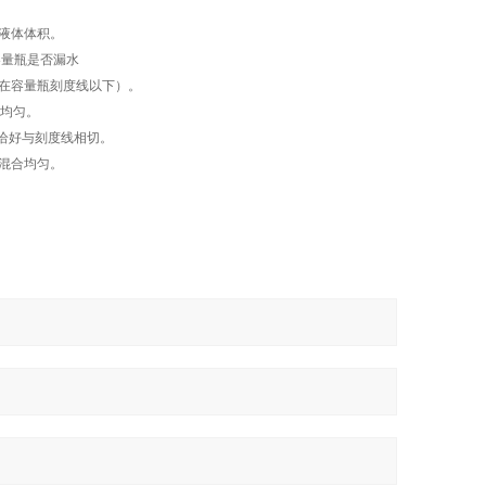
液体体积。
容量瓶是否漏水
在容量瓶刻度线以下）。
合均匀。
面恰好与刻度线相切。
混合均匀。