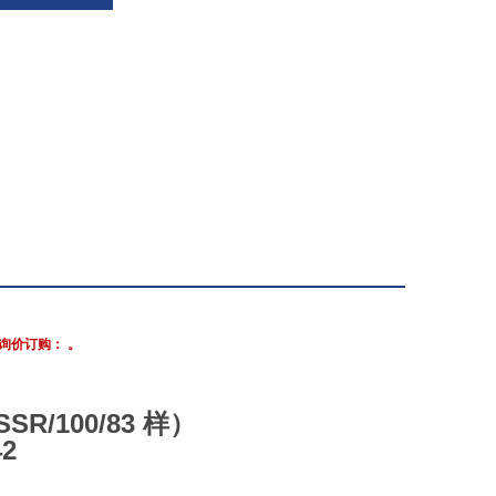
询价订购： 。
SR/100/83 样）
42