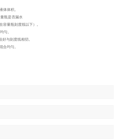
液体体积。
容量瓶是否漏水
在容量瓶刻度线以下）。
合均匀。
面恰好与刻度线相切。
混合均匀。