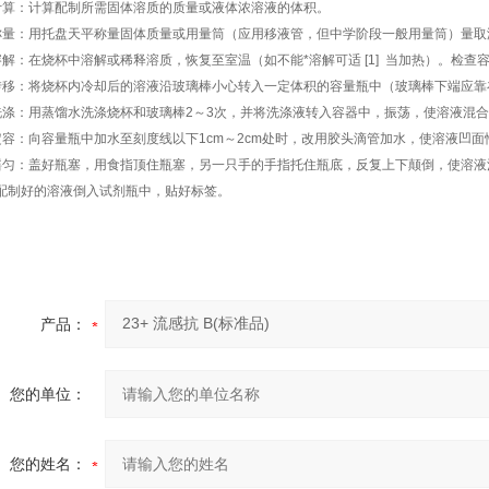
计算：计算配制所需固体溶质的质量或液体浓溶液的体积。
称量：用托盘天平称量固体质量或用量筒（应用移液管，但中学阶段一般用量筒）量取
溶解：在烧杯中溶解或稀释溶质，恢复至室温（如不能*溶解可适 [1] 当加热）。检查
转移：将烧杯内冷却后的溶液沿玻璃棒小心转入一定体积的容量瓶中（玻璃棒下端应靠
洗涤：用蒸馏水洗涤烧杯和玻璃棒2～3次，并将洗涤液转入容器中，振荡，使溶液混
定容：向容量瓶中加水至刻度线以下1cm～2cm处时，改用胶头滴管加水，使溶液凹
摇匀：盖好瓶塞，用食指顶住瓶塞，另一只手的手指托住瓶底，反复上下颠倒，使溶液
配制好的溶液倒入试剂瓶中，贴好标签。
产品：
您的单位：
您的姓名：