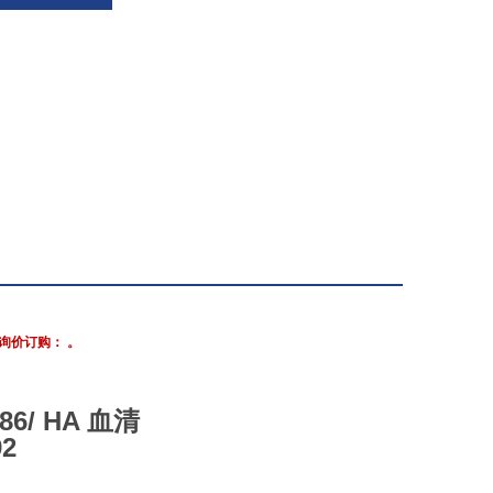
询价订购： 。
/86/ HA 血清
92