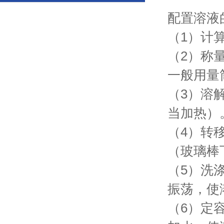
配置溶液
（1）计
（2）称
一般用量
（3）溶
当加热）
（4）转
（玻璃棒
（5）洗
振荡，使
（6）定