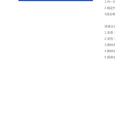
1.均
2.稳
3混合
溶液分类
1.溶
2.溶
3.两
4.两
5.固