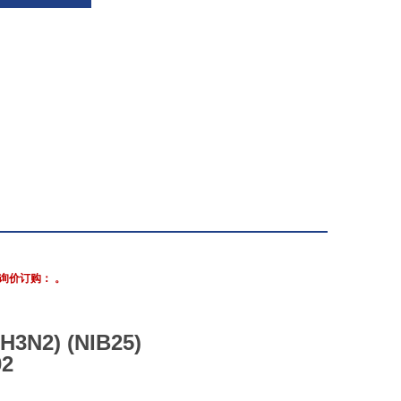
询价订购： 。
N2) (NIB25)
02