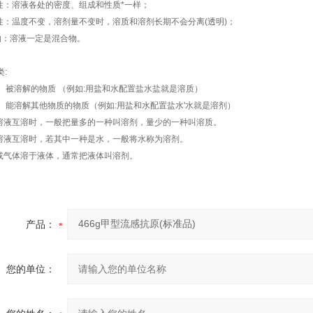
一性：溶液各处的密度、组成和性质*一样；
定性：温度不变，溶剂量不变时，溶质和溶剂长期不会分离(透明)；
物：溶液一定是混合物。
:
质： 被溶解的物质 （例如:用盐和水配置盐水盐就是溶质）
剂： 能溶解其他物质的物质（例如:用盐和水配置盐水'水就是溶剂）
种溶液互溶时，一般把量多的一种叫溶剂，量少的一种叫溶质。
种溶液互溶时，若其中一种是水，一般将水称为溶剂。
体或气体溶于液体，通常把液体叫溶剂。
产品：
您的单位：