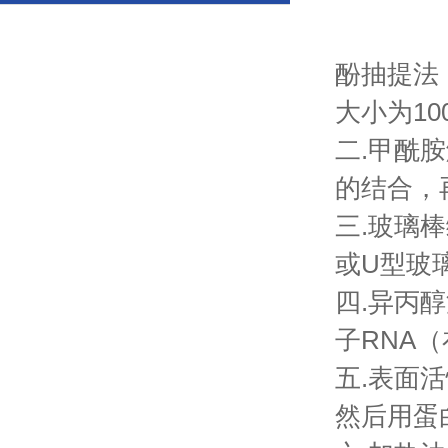
酚抽提法
大小为100
二.甲酰
的结合，再
三.玻璃
或U型玻
四.异丙
子RNA
五.表面活
然后用蛋