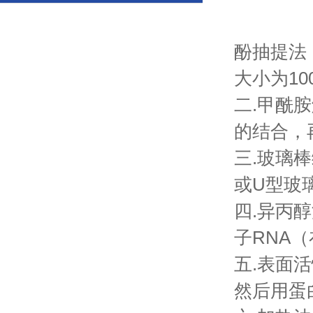
酚抽提法
大小为100
二.甲酰
的结合，再
三.玻璃
或U型玻
四.异丙
子RNA
五.表面活
然后用蛋