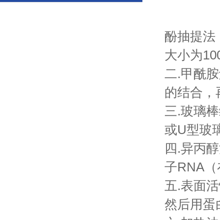
酚抽提法
大小为100
二.甲酰
的结合，再
三.玻璃
或U型玻
四.异丙
子RNA
五.表面活
然后用蛋