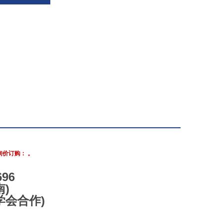
询价订购： 。
96
)
学会合作)