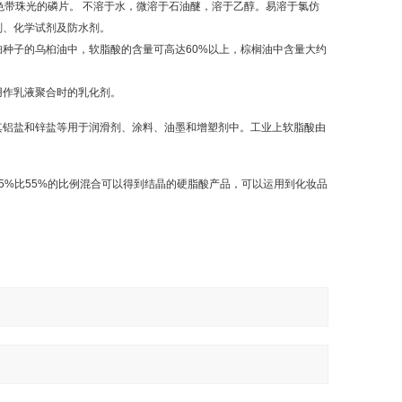
色带珠光的磷片。 不溶于水，微溶于石油醚，溶于乙醇。易溶于氯仿
剂、化学试剂及防水剂。
种子的乌桕油中，软脂酸的含量可高达60%以上，棕榈油中含量大约
用作乳液聚合时的乳化剂。
其铝盐和锌盐等用于润滑剂、涂料、油墨和增塑剂中。工业上软脂酸由
5%比55%的比例混合可以得到结晶的硬脂酸产品，可以运用到化妆品