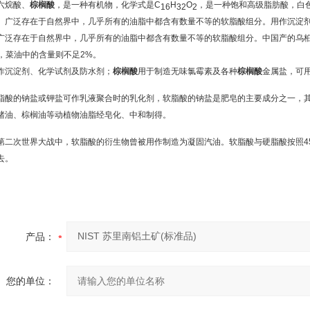
六烷酸、
棕榈酸
，是一种有机物，化学式是C
H
O
，是一种饱和高级脂肪酸，白
16
32
2
。广泛存在于自然界中，几乎所有的油脂中都含有数量不等的软脂酸组分。用作沉淀
广泛存在于自然界中，几乎所有的油脂中都含有数量不等的软脂酸组分。中国产的乌桕
%，菜油中的含量则不足2%。
作沉淀剂、化学试剂及防水剂；
棕榈酸
用于制造无味氯霉素及各种
棕榈酸
金属盐，可
脂酸的钠盐或钾盐可作乳液聚合时的乳化剂，软脂酸的钠盐是肥皂的主要成分之一，
猪油、棕榈油等动植物油脂经皂化、中和制得。
第二次世界大战中，软脂酸的衍生物曾被用作制造为凝固汽油。软脂酸与硬脂酸按照4
去。
产品：
您的单位：