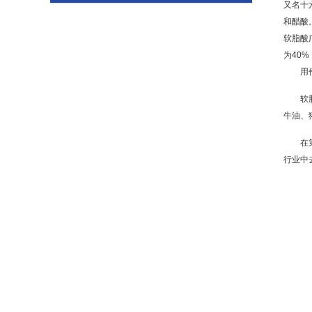
又名十
和醋酸
软脂酸
为40
用
软
牛油、
在
行业中