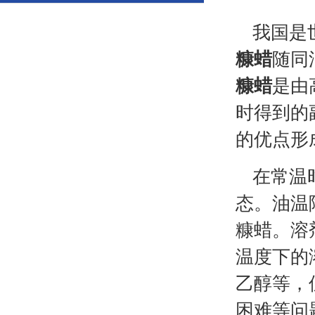
我国是
糠蜡
随同
糠蜡
是由
时得到的
的优点形
在常温
态。油温
糠蜡。溶
温度下的
乙醇等，
困难等问