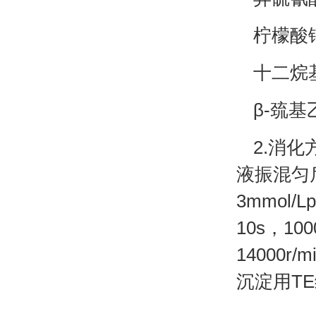
柠檬酸钠(
十二烷基
β-巯基乙
2.消
液振混匀
3mmol
10s，1
14000
沉淀用T