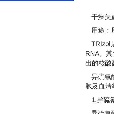
干燥失重
用途：
TRI
RNA。
出的核酸
异硫氰
胞及血清
1.异
异硫氰酸