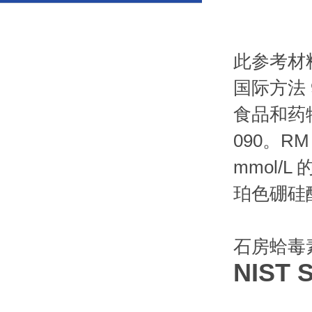
此参考材料
国际方法 9
食品和药物
090。RM
mmol/
珀色硼硅酸
石房蛤毒素二
NIST