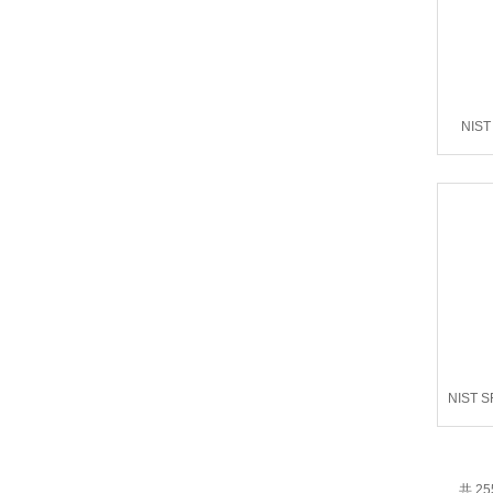
NIS
NIST 
共 25